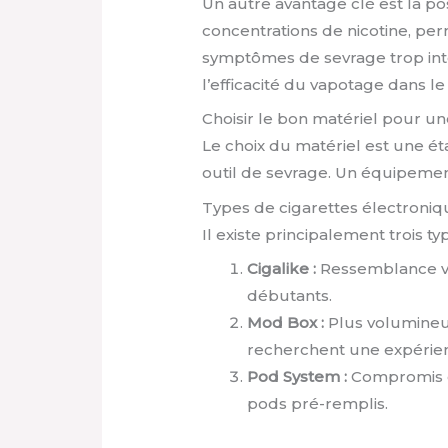
Un autre avantage clé est la pos
concentrations de nicotine, pe
symptômes de sevrage trop int
l’efficacité du vapotage dans l
Choisir le bon matériel pour une
Le choix du matériel est une ét
outil de sevrage. Un équipement
Types de cigarettes électroniq
Il existe principalement trois t
Cigalike :
Ressemblance visu
débutants.
Mod Box :
Plus volumineus
recherchent une expérien
Pod System :
Compromis en
pods pré-remplis.