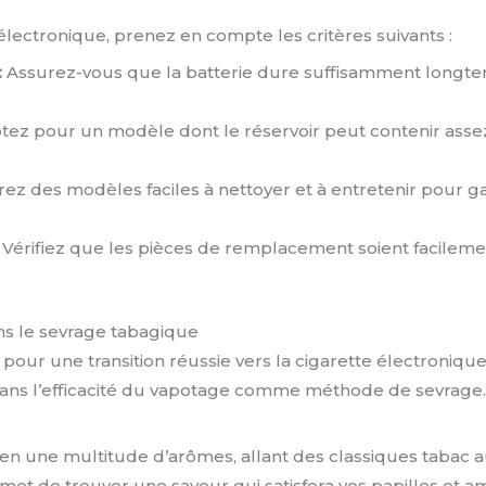
 électronique, prenez en compte les critères suivants :
:
Assurez-vous que la batterie dure suffisamment longt
ez pour un modèle dont le réservoir peut contenir assez 
ez des modèles faciles à nettoyer et à entretenir pour 
Vérifiez que les pièces de remplacement soient facileme
ns le sevrage tabagique
ur une transition réussie vers la cigarette électronique
 dans l’efficacité du vapotage comme méthode de sevrage
 en une multitude d’arômes, allant des classiques tabac au
rmet de trouver une saveur qui satisfera vos papilles et a