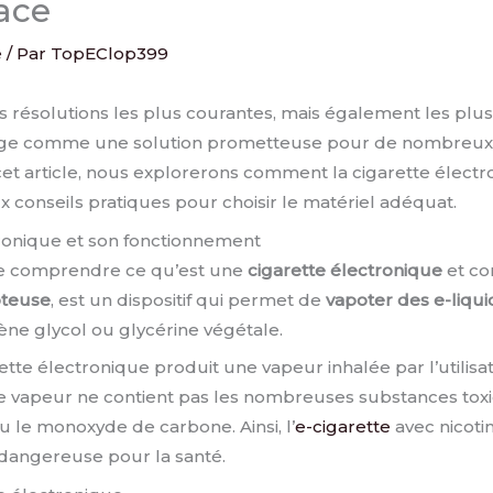
ace
e
/ Par
TopEClop399
s résolutions les plus courantes, mais également les plus dif
e comme une solution prometteuse pour de nombreux
cet article, nous explorerons comment la cigarette électro
x conseils pratiques pour choisir le matériel adéquat.
ronique et son fonctionnement
 de comprendre ce qu’est une
cigarette électronique
et co
teuse
, est un dispositif qui permet de
vapoter des e-liqu
ène glycol ou glycérine végétale.
arette électronique produit une vapeur inhalée par l’utili
ette vapeur ne contient pas les nombreuses substances to
le monoxyde de carbone. Ainsi, l’
e-cigarette
avec nicoti
 dangereuse pour la santé.