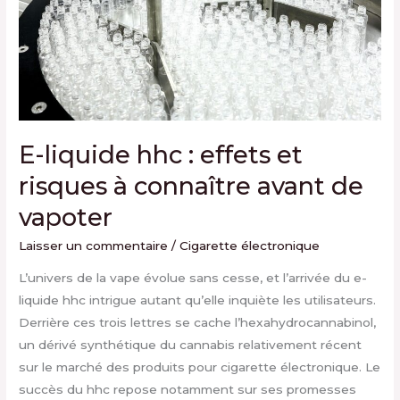
et
risques
à
connaître
avant
de
vapoter
E-liquide hhc : effets et
risques à connaître avant de
vapoter
Laisser un commentaire
/
Cigarette électronique
L’univers de la vape évolue sans cesse, et l’arrivée du e-
liquide hhc intrigue autant qu’elle inquiète les utilisateurs.
Derrière ces trois lettres se cache l’hexahydrocannabinol,
un dérivé synthétique du cannabis relativement récent
sur le marché des produits pour cigarette électronique. Le
succès du hhc repose notamment sur ses promesses