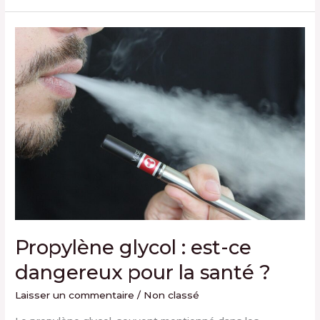
Propylène
glycol
:
est-
ce
dangereux
pour
la
santé
?
Propylène glycol : est-ce
dangereux pour la santé ?
Laisser un commentaire
/
Non classé