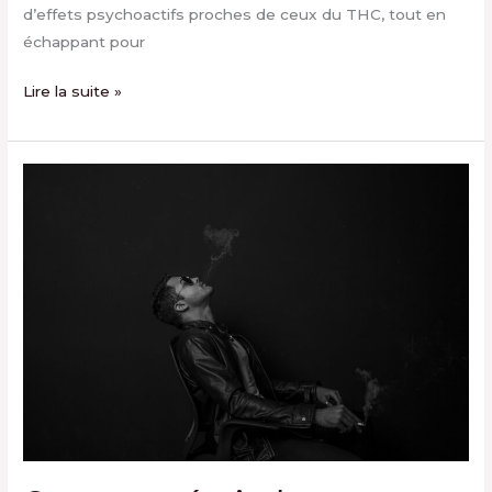
d’effets psychoactifs proches de ceux du THC, tout en
échappant pour
Lire la suite »
Comment
éteindre
une
cigarette
électronique
en
toute
simplicité