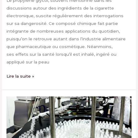
Le propylène glycol, souvent mentionné dans les
discussions autour des ingrédients de la cigarette
électronique, suscite régulièrement des interrogations
sur sa dangerosité. Ce composé chimique fait partie
intégrante de nombreuses applications du quotidien,
puisqu’on le retrouve autant dans l’industrie alimentaire
que pharmaceutique ou cosmétique. Néanmoins,
ses effets sur la santé lorsqu’il est inhalé, ingéré ou
appliqué sur la peau
Lire la suite »
E-
liquide
hhc
:
effets