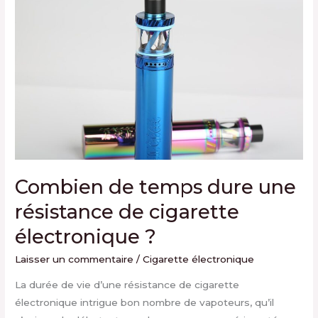
temps
dure
une
résistance
de
cigarette
électronique
?
Combien de temps dure une
résistance de cigarette
électronique ?
Laisser un commentaire
/
Cigarette électronique
La durée de vie d’une résistance de cigarette
électronique intrigue bon nombre de vapoteurs, qu’il