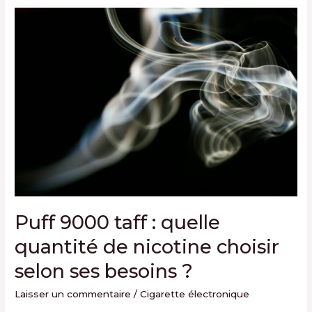
Puff
9000
taff
:
quelle
quantité
de
nicotine
choisir
selon
ses
besoins ?
Puff 9000 taff : quelle
quantité de nicotine choisir
selon ses besoins ?
Laisser un commentaire
/
Cigarette électronique