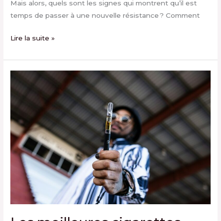
Mais alors, quels sont les signes qui montrent qu’il est
temps de passer à une nouvelle résistance ? Comment
Lire la suite »
Les
meilleures
cigarettes
électroniques
2024
:
le
guide
complet
pour
choisir
la