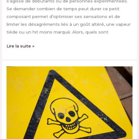
s’agisse de débutants ou de personnes expérimentées.
Se demander combien de temps peut durer ce petit
composant permet d’optimiser ses sensations et de
limiter les désagréments liés à un goût altéré, une vapeur
tiède ou un hit moins marqué. Alors, quels sont
Lire la suite »
Les
dangers
potentiels
de
la
puff
sans
nicotine
: