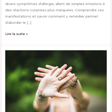
divers symptômes d’allergie, allant de simples irritations à
des réactions cutanées plus marquées. Comprendre ces
manifestations et savoir comment y remédier permet
d’aborder le […]
Lire la suite »
Marque
de
e-
liquide
à
éviter
:
comment
reconnaître
les